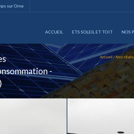
amps sur Orne
ACCUEIL
ETS SOLEIL ET TOIT
NOS 
es
Accueil
/
Nos réali
onsommation -
)