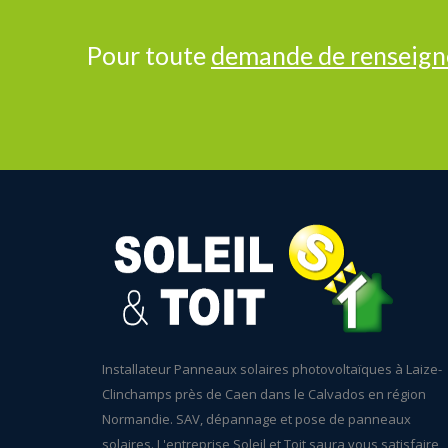
Pour toute
demande de renseig
Installateur Panneaux solaires photovoltaïques à Laize-
Clinchamps près de Caen dans le Calvados en région
Normandie. SAV, dépannage et pose de panneaux
solaires. L'entreprise Soleil et Toit saura vous satisfaire