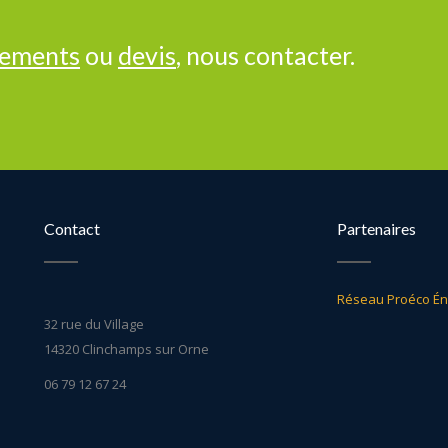
nements
ou
devis
, nous contacter.
Contact
Partenaires
Réseau Proéco Én
32 rue du Village
14320 Clinchamps sur Orne
06 79 12 67 24