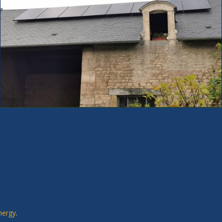
nergy
.