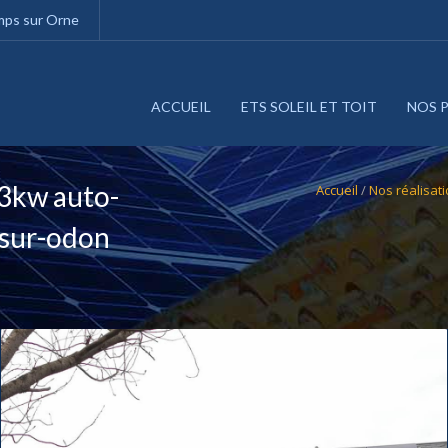
amps sur Orne
ACCUEIL
ETS SOLEIL ET TOIT
NOS 
 3kw auto-
Accueil
/
Nos réalisat
-sur-odon