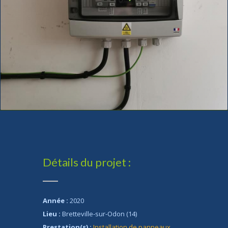
Détails du projet :
Année :
2020
Lieu :
Bretteville-sur-Odon (14)
Prestation(s) :
Installation de panneaux