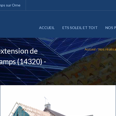
amps sur Orne
ACCUEIL
ETS SOLEIL ET TOIT
NOS 
extension de
Accueil
/
Nos réalis
hamps (14320) -